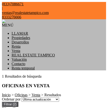
(833)7086671
|
ventas@realestatetampico.com
8333276666
MENÚ
LLAMAR
Propiedades
Desarrollos
Renta
Venta
REAL ESTATE TAMPICO
Valuación
Contacto
Renta temporal
1 Resultados de búsqueda
OFICINAS EN VENTA
Inicio
>
Oficinas
>
Venta
> Resultados
Ordenar por
Filtrar
(2)