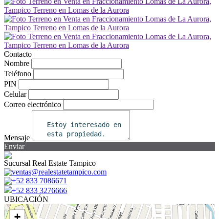
Contacto
Nombre
Teléfono
PIN
Celular
Correo electrónico
Mensaje
Enviar
Sucursal Real Estate Tampico
ventas@realestatetampico.com
+52 833 7086671
+52 833 3276666
UBICACIÓN
+