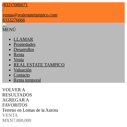
(833)7086671
|
ventas@realestatetampico.com
8333276666
MENÚ
LLAMAR
Propiedades
Desarrollos
Renta
Venta
REAL ESTATE TAMPICO
Valuación
Contacto
Renta temporal
VOLVER A
RESULTADOS
AGREGAR A
FAVORITOS
Terreno en Lomas de la Aurora
VENTA
MXN7,800,000