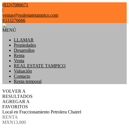
(833)7086671
|
ventas@realestatetampico.com
8333276666
MENÚ
LLAMAR
Propiedades
Desarrollos
Renta
Venta
REAL ESTATE TAMPICO
Valuación
Contacto
Renta temporal
VOLVER A
RESULTADOS
AGREGAR A
FAVORITOS
Local en Fraccionamiento Petrolera Chairel
RENTA
MXN13,000