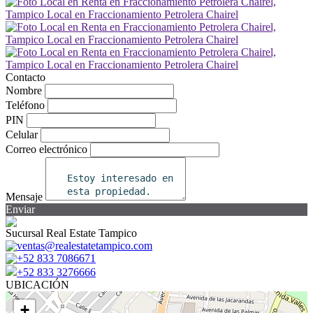
Contacto
Nombre
Teléfono
PIN
Celular
Correo electrónico
Mensaje
Enviar
Sucursal Real Estate Tampico
ventas@realestatetampico.com
+52 833 7086671
+52 833 3276666
UBICACIÓN
+